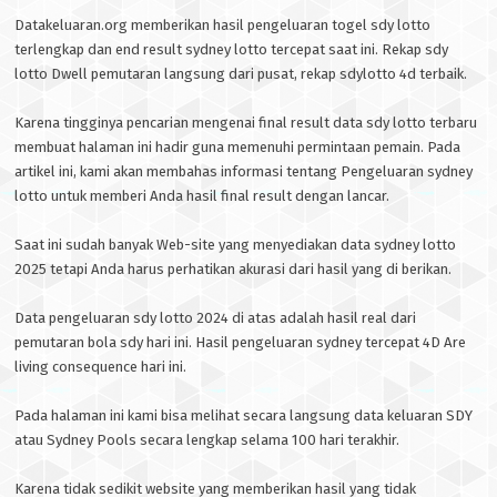
Datakeluaran.org memberikan hasil pengeluaran togel sdy lotto
terlengkap dan end result sydney lotto tercepat saat ini. Rekap sdy
lotto Dwell pemutaran langsung dari pusat, rekap sdylotto 4d terbaik.
Karena tingginya pencarian mengenai final result data sdy lotto terbaru
membuat halaman ini hadir guna memenuhi permintaan pemain. Pada
artikel ini, kami akan membahas informasi tentang Pengeluaran sydney
lotto untuk memberi Anda hasil final result dengan lancar.
Saat ini sudah banyak Web-site yang menyediakan data sydney lotto
2025 tetapi Anda harus perhatikan akurasi dari hasil yang di berikan.
Data pengeluaran sdy lotto 2024 di atas adalah hasil real dari
pemutaran bola sdy hari ini. Hasil pengeluaran sydney tercepat 4D Are
living consequence hari ini.
Pada halaman ini kami bisa melihat secara langsung data keluaran SDY
atau Sydney Pools secara lengkap selama 100 hari terakhir.
Karena tidak sedikit website yang memberikan hasil yang tidak