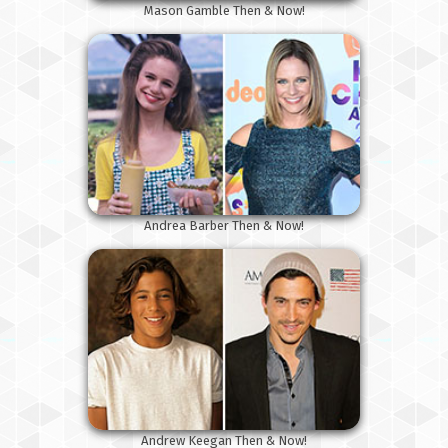
Mason Gamble Then & Now!
Andrea Barber Then & Now!
Andrew Keegan Then & Now!