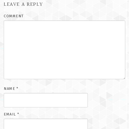
LEAVE A REPLY
COMMENT
NAME
*
EMAIL
*